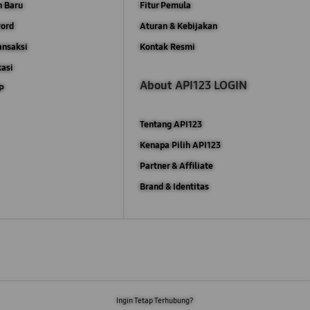
n Baru
Fitur Pemula
ord
Aturan & Kebijakan
ansaksi
Kontak Resmi
kasi
About API123 LOGIN
P
Tentang API123
Kenapa Pilih API123
Partner & Affiliate
Brand & Identitas
Ingin Tetap Terhubung?