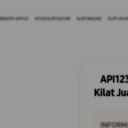
RNATIF API123
SITUS SLOT GACOR
SLOT ONLINE
SLOT JACK
API123
Kilat Ju
INFORMA