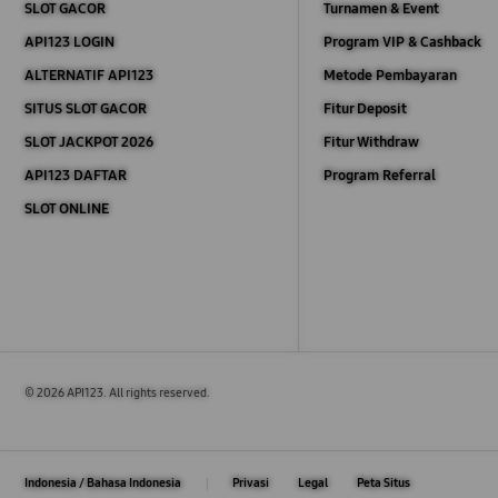
SLOT GACOR
Turnamen & Event
API123 LOGIN
Program VIP & Cashback
ALTERNATIF API123
Metode Pembayaran
SITUS SLOT GACOR
Fitur Deposit
SLOT JACKPOT 2026
Fitur Withdraw
API123 DAFTAR
Program Referral
SLOT ONLINE
© 2026 API123. All rights reserved.
Privasi
Legal
Peta Situs
Indonesia / Bahasa Indonesia