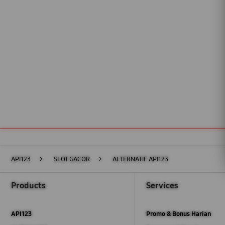
Layer Popup Close
API123
>
SLOT GACOR
>
ALTERNATIF API123
Footer Navigation
Products
Services
API123
Promo & Bonus Harian