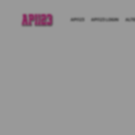
Skip
to
content
API123
API123 LOGIN
ALTE